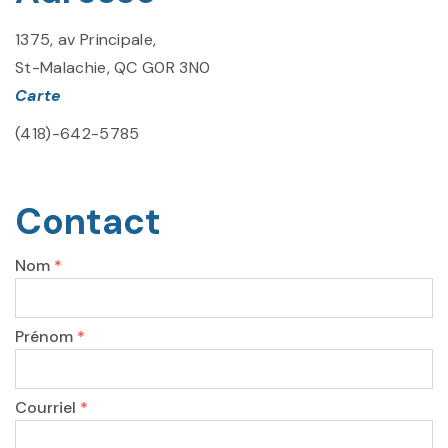
1375, av Principale,
St-Malachie, QC G0R 3N0
Carte
(418)-642-5785
Contact
Nom
*
Prénom
*
Courriel
*