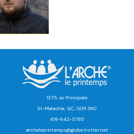
1375, av Principale
St-Malachie, QC, G0R 3N0
418-642-5785
archeleprintemps@globetrotter.net